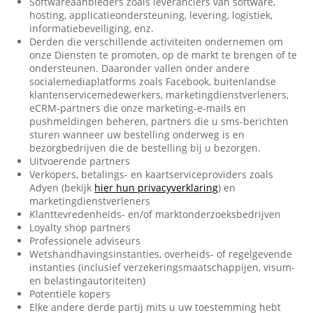
Softwareaanbieders zoals leveranciers van software,
hosting, applicatieondersteuning, levering, logistiek,
informatiebeveiliging, enz.
Derden die verschillende activiteiten ondernemen om
onze Diensten te promoten, op de markt te brengen of te
ondersteunen. Daaronder vallen onder andere
socialemediaplatforms zoals Facebook, buitenlandse
klantenservicemedewerkers, marketingdienstverleners,
eCRM-partners die onze marketing-e-mails en
pushmeldingen beheren, partners die u sms-berichten
sturen wanneer uw bestelling onderweg is en
bezorgbedrijven die de bestelling bij u bezorgen.
Uitvoerende partners
Verkopers, betalings- en kaartserviceproviders zoals
Adyen (bekijk
hier hun privacyverklaring
) en
marketingdienstverleners
Klanttevredenheids- en/of marktonderzoeksbedrijven
Loyalty shop partners
Professionele adviseurs
Wetshandhavingsinstanties, overheids- of regelgevende
instanties (inclusief verzekeringsmaatschappijen, visum-
en belastingautoriteiten)
Potentiële kopers
Elke andere derde partij mits u uw toestemming hebt