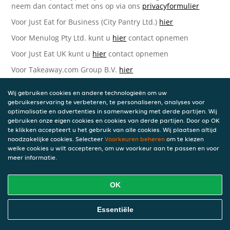
neem dan contact met ons op via ons
privacyformulier
Voor Just Eat for Business (City Pantry Ltd.)
hier
Voor Menulog Pty Ltd. kunt u
hier
contact opnemen
Voor Just Eat UK kunt u
hier
contact opnemen
Voor Takeaway.com Group B.V.
hier
Just Eat Takeaway.com Data Protection Officer -
Wij gebruiken cookies en andere technologieën om uw
Takeaway.com Group B.V.
gebruikerservaring te verbeteren, te personaliseren, analyses voor
optimalisatie en advertenties in samenwerking met derde partijen. Wij
Piet Heinkade 61
gebruiken onze eigen cookies en cookies van derde partijen. Door op OK
1019 GM Amsterdam
te klikken accepteert u het gebruik van alle cookies. Wij plaatsen altijd
Nederland
noodzakelijke cookies. Selecteer
Voorkeuren beheren
om te kiezen
welke cookies u wilt accepteren, om uw voorkeur aan te passen en voor
Bijgewerkte versies van deze
meer informatie.
Privacyverklaring
OK
Wij kunnen deze Verklaring van tijd tot tijd bijwerken als
reactie op veranderende juridische, technische of zakelijke
ontwikkelingen. Wanneer wij onze Privacyverklaring
Essentiële
bijwerken, zullen wij passende maatregelen nemen om u
op de hoogte te brengen, in overeenstemming met het