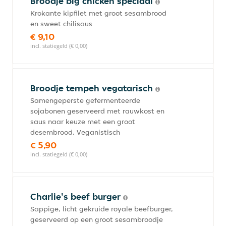
Broodje big chicken speciaal
Krokante kipfilet met groot sesambrood
en sweet chilisaus
€ 9,10
incl. statiegeld (€ 0,00)
Broodje tempeh vegatarisch
Samengeperste gefermenteerde
sojabonen geserveerd met rauwkost en
saus naar keuze met een groot
desembrood. Veganistisch
€ 5,90
incl. statiegeld (€ 0,00)
Charlie's beef burger
Sappige, licht gekruide royale beefburger,
geserveerd op een groot sesambroodje