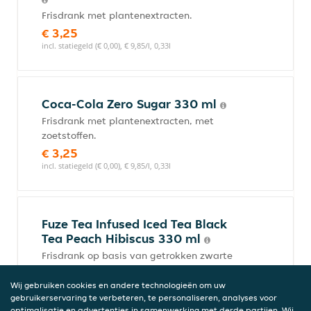
Frisdrank met plantenextracten.
€ 3,25
incl. statiegeld (€ 0,00), € 9,85/l, 0,33l
Coca-Cola Zero Sugar 330 ml
Frisdrank met plantenextracten, met
zoetstoffen.
€ 3,25
incl. statiegeld (€ 0,00), € 9,85/l, 0,33l
Fuze Tea Infused Iced Tea Black
Tea Peach Hibiscus 330 ml
Frisdrank op basis van getrokken zwarte
thee, met perziksap, met thee- en
hibiscussmaak, met suiker en zoetstof. Wij
Wij gebruiken cookies en andere technologieën om uw
gebruikerservaring te verbeteren, te personaliseren, analyses voor
gebruiken getrokken thee, gemaakt van
optimalisatie en advertenties in samenwerking met derde partijen. Wij