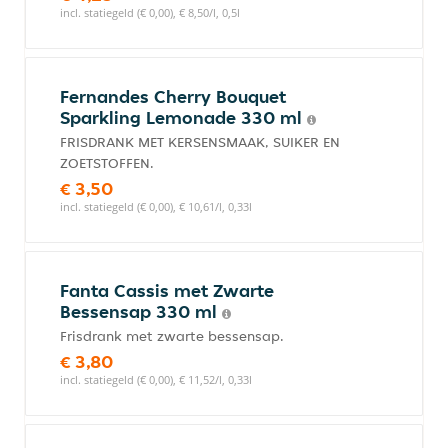
incl. statiegeld (€ 0,00), € 8,50/l, 0,5l
Fernandes Cherry Bouquet
Sparkling Lemonade 330 ml
FRISDRANK MET KERSENSMAAK, SUIKER EN
ZOETSTOFFEN.
€ 3,50
incl. statiegeld (€ 0,00), € 10,61/l, 0,33l
Fanta Cassis met Zwarte
Bessensap 330 ml
Frisdrank met zwarte bessensap.
€ 3,80
incl. statiegeld (€ 0,00), € 11,52/l, 0,33l