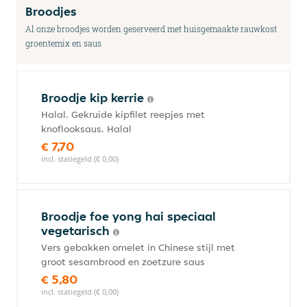
Broodjes
Al onze broodjes worden geserveerd met huisgemaakte rauwkost
groentemix en saus
Broodje kip kerrie
Halal. Gekruide kipfilet reepjes met
knoflooksaus. Halal
€ 7,70
incl. statiegeld (€ 0,00)
Broodje foe yong hai speciaal
vegetarisch
Vers gebakken omelet in Chinese stijl met
groot sesambrood en zoetzure saus
€ 5,80
incl. statiegeld (€ 0,00)