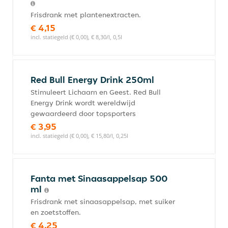
Frisdrank met plantenextracten.
€ 4,15
incl. statiegeld (€ 0,00), € 8,30/l, 0,5l
Red Bull Energy Drink 250ml
Stimuleert Lichaam en Geest. Red Bull
Energy Drink wordt wereldwijd
gewaardeerd door topsporters
€ 3,95
incl. statiegeld (€ 0,00), € 15,80/l, 0,25l
Fanta met Sinaasappelsap 500
ml
Frisdrank met sinaasappelsap, met suiker
en zoetstoffen.
€ 4,25