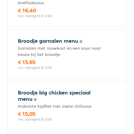
knoflooksaus
€ 16,40
incl. statiegeld (€ 0,00)
Broodje garnalen menu
Garnalen met rauwkost en een saus naar
keuze bij het broodje
€ 15,65
incl. statiegeld (€ 0,00)
Broodje big chicken speciaal
menu
Krokante kipfilet met zoete chilisaus
€ 15,05
incl. statiegeld (€ 0,00)