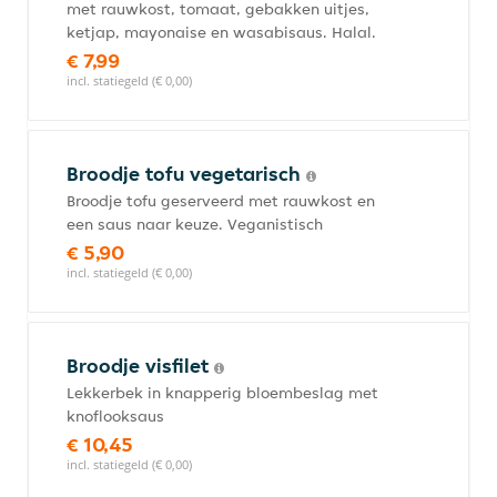
met rauwkost, tomaat, gebakken uitjes,
ketjap, mayonaise en wasabisaus. Halal.
€ 7,99
incl. statiegeld (€ 0,00)
Broodje tofu vegetarisch
Broodje tofu geserveerd met rauwkost en
een saus naar keuze. Veganistisch
€ 5,90
incl. statiegeld (€ 0,00)
Broodje visfilet
Lekkerbek in knapperig bloembeslag met
knoflooksaus
€ 10,45
incl. statiegeld (€ 0,00)