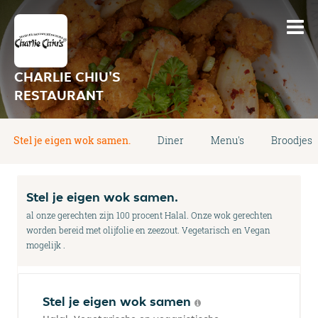
CHARLIE CHIU'S
RESTAURANT
Stel je eigen wok samen.
Diner
Menu's
Broodjes
Stel je eigen wok samen.
al onze gerechten zijn 100 procent Halal. Onze wok gerechten
worden bereid met olijfolie en zeezout. Vegetarisch en Vegan
mogelijk .
Stel je eigen wok samen