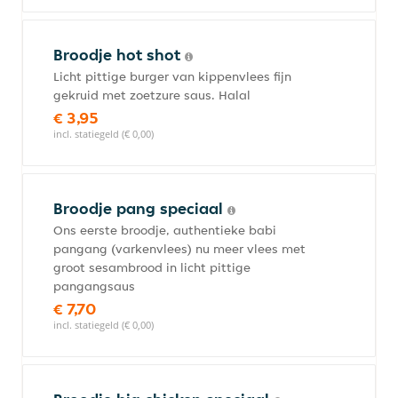
Broodje hot shot
Licht pittige burger van kippenvlees fijn
gekruid met zoetzure saus. Halal
€ 3,95
incl. statiegeld (€ 0,00)
Broodje pang speciaal
Ons eerste broodje, authentieke babi
pangang (varkenvlees) nu meer vlees met
groot sesambrood in licht pittige
pangangsaus
€ 7,70
incl. statiegeld (€ 0,00)