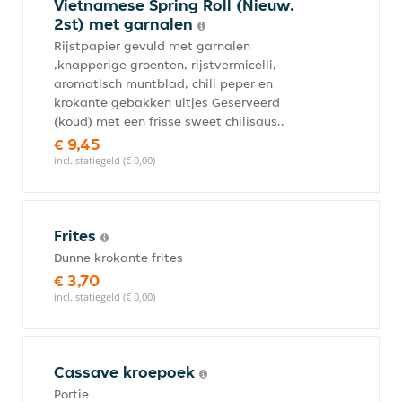
Vietnamese Spring Roll (Nieuw.
2st) met garnalen
Rijstpapier gevuld met garnalen
,knapperige groenten, rijstvermicelli,
aromatisch muntblad, chili peper en
krokante gebakken uitjes Geserveerd
(koud) met een frisse sweet chilisaus..
€ 9,45
incl. statiegeld (€ 0,00)
Frites
Dunne krokante frites
€ 3,70
incl. statiegeld (€ 0,00)
Cassave kroepoek
Portie